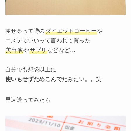
痩せるって噂の
ダイエットコーヒー
や
エステでいいって言われて買った
美容液
や
サプリ
などなど…
自分でも想像以上に
使いもせずためこんでた
みたい。。笑
早速送ってみたら