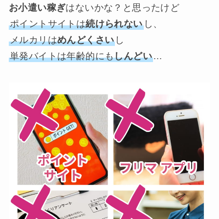
お小遣い稼ぎ
はないかな？と思ったけど
ポイントサイトは
続けられない
し、
メルカリは
めんどくさい
し
単発バイトは年齢的にも
しんどい
…