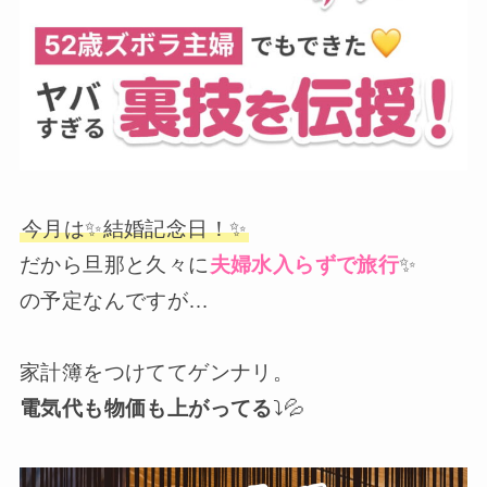
今月は✨結婚記念日！✨
だから旦那と久々に
夫婦水入らずで旅行
✨
の予定なんですが…
家計簿をつけててゲンナリ。
電気代も物価も上がってる
⤵💦