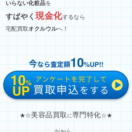
いらない化粧品
を
現金化
すばやく
するなら
宅配買取
オクルウル
へ！
美容品買取
専門特化
★☆
☆★
に
だから…