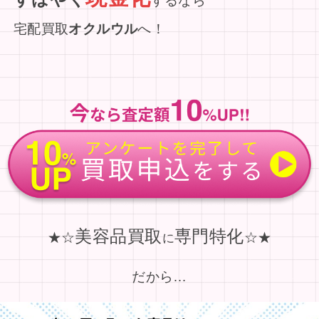
するなら
宅配買取
オクルウル
へ！
美容品買取
専門特化
★☆
☆★
に
だから…