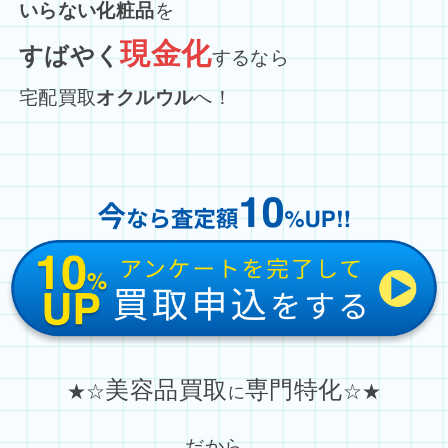
いらない化粧品
を
現金化
すばやく
するなら
宅配買取
オクルウル
へ！
美容品買取
専門特化
★☆
☆★
に
だから…