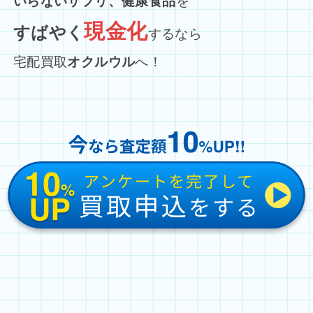
いらないサプリ、健康食品
を
現金化
すばやく
するなら
宅配買取
オクルウル
へ！