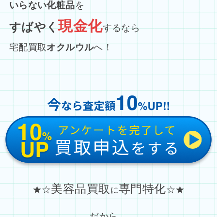
いらない化粧品
を
現金化
すばやく
するなら
宅配買取
オクルウル
へ！
美容品買取
専門特化
★☆
☆★
に
だから…