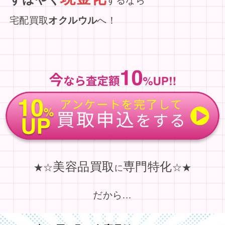
するなら
宅配買取
オクルウル
へ！
美容品買取
専門特化
★☆
☆★
に
だから…