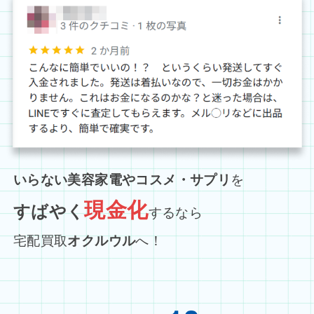
いらない美容家電やコスメ・サプリ
を
現金化
すばやく
するなら
宅配買取
オクルウル
へ！