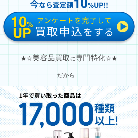
美容品買取
専門特化
★☆
☆★
に
だから…