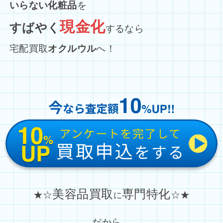
いらない化粧品
を
現金化
すばやく
するなら
宅配買取
オクルウル
へ！
美容品買取
専門特化
★☆
☆★
に
だから…