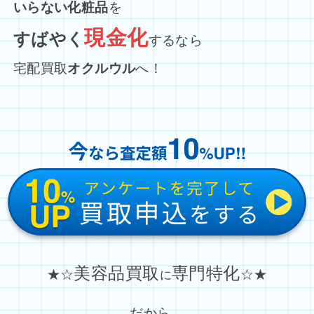
いらない化粧品
を
現金化
すばやく
するなら
宅配買取
オクルウル
へ！
美容品買取
専門特化
★☆
☆★
に
だから…