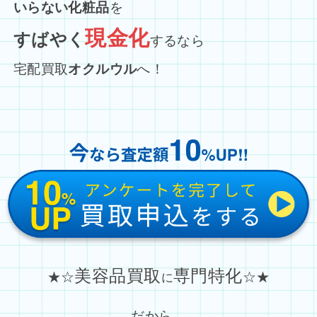
いらない化粧品
を
現金化
すばやく
するなら
宅配買取
オクルウル
へ！
美容品買取
専門特化
★☆
☆★
に
だから…