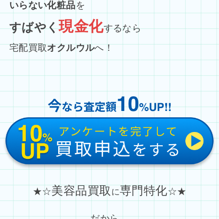
いらない化粧品
を
現金化
すばやく
するなら
宅配買取
オクルウル
へ！
美容品買取
専門特化
★☆
☆★
に
だから…