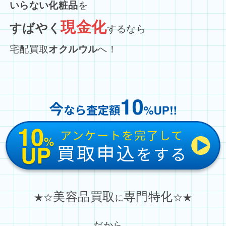
いらない化粧品
を
現金化
すばやく
するなら
宅配買取
オクルウル
へ！
美容品買取
専門特化
★☆
☆★
に
だから…