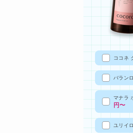
ココネ 
バランロ
マナラ 
円〜
ユリイロ