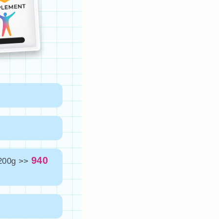
940
0g >>