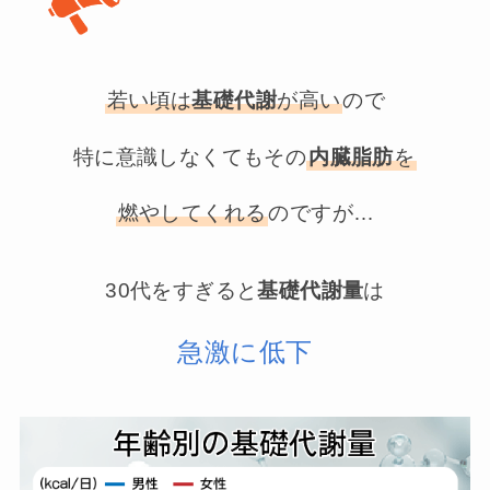
若い頃は
基礎代謝
が高い
ので
特に意識しなくてもその
内臓脂肪
を
燃やしてくれる
のですが…
30代をすぎると
基礎代謝量
は
急激に低下