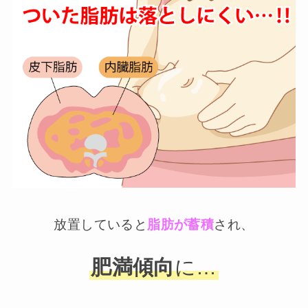
放置していると
脂肪が蓄積
され、
肥満傾向
に…