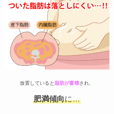
放置していると
脂肪が蓄積
され、
肥満傾向
に…