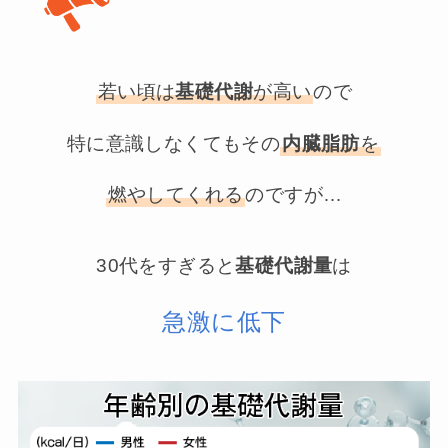
若い頃は
基礎代謝
が高い
ので
特に意識しなくてもその
内臓脂肪
を
燃やしてくれる
のですが…
30代をすぎると
基礎代謝量
は
急激に低下