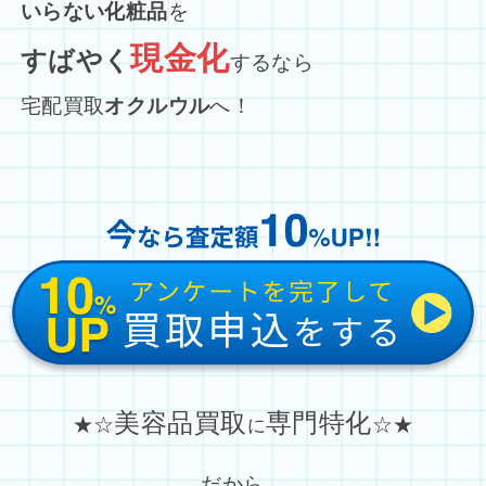
いらない化粧品
を
現金化
すばやく
するなら
宅配買取
オクルウル
へ！
美容品買取
専門特化
★☆
☆★
に
だから…